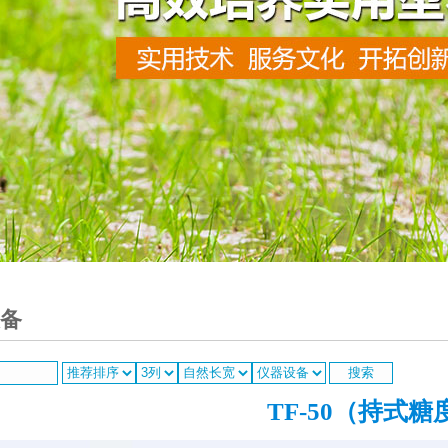
备
TF-50（持式糖