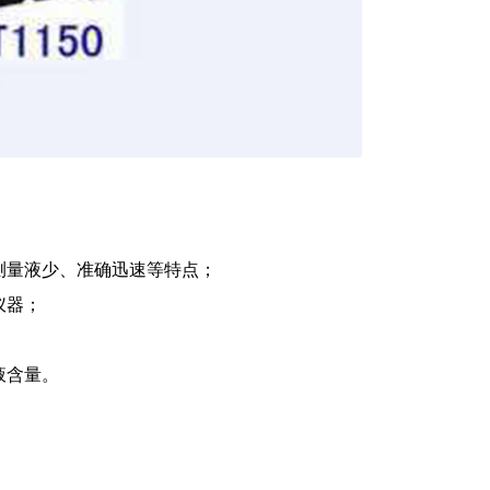
量液少、准确迅速等特点；
仪器；
。
液含量。