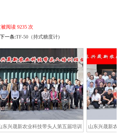
文被阅读 9235 次
下一条:
TF-50（持式糖度计)
兴晟新农业科技带头人第五届培训
山东兴晟新农业科技带头人
班合影
班合影