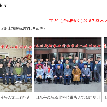
刻度
％
TF-50（持式糖度计) 2018-7-23 本
J-PH(土壤酸碱度PH测试笔）
人第三届培训
山东兴晟新农业科技带头人第四届培训
山东
班合影