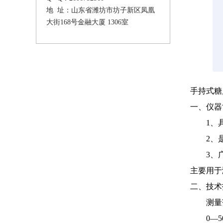
地 址：山东省潍坊市坊子新区凤凰
大街168号金融大厦 1306室
手持式糖
一、仪器
1、具
2、是
3、广
主要用于
二、技术
测量
0―5